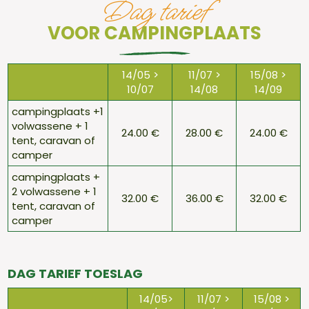
Dag tarief
VOOR CAMPINGPLAATS
14/05 >
11/07 >
15/08 >
10/07
14/08
14/09
campingplaats +1
volwassene + 1
24.00 €
28.00 €
24.00 €
tent, caravan of
camper
campingplaats +
2 volwassene + 1
32.00 €
36.00 €
32.00 €
tent, caravan of
camper
DAG TARIEF TOESLAG
14/05>
11/07 >
15/08 >