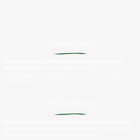
Reservering
De reservering is definitief na ontvangst van uw
aanbetaling.
Het resterende bedrag van uw
aanbetaling moet uiterlijk 1 maand voor uw aankomst
bataald zijn.
Annulering
Elke reservering dienst volledig te worden voldaan.
Bij annelering vindt geen restitue plaats. Wij adviseren u
een annuleringsverzekering af te sluiten .