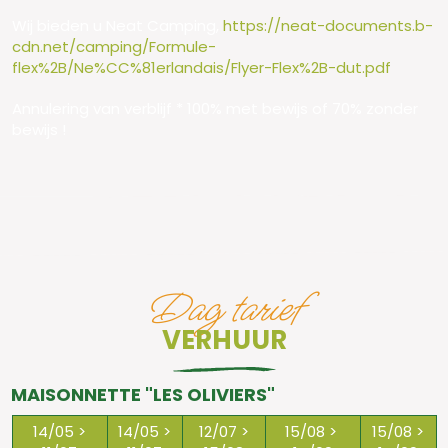
Wij bieden u Neat Camping,
https://neat-documents.b-
cdn.net/camping/Formule-
flex%2B/Ne%CC%81erlandais/Flyer-Flex%2B-dut.pdf
Annulering van verblijf * 100% met bewijs of 70% zonder
bewijs !
Dag tarief
VERHUUR
MAISONNETTE "LES OLIVIERS"
14/05 >
14/05 >
12/07 >
15/08 >
15/08 >